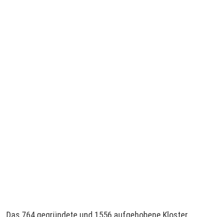
Das 764 gegründete und 1556 aufgehobene Kloster